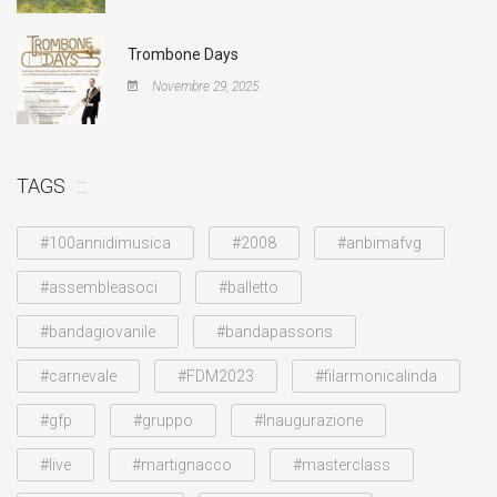
Trombone Days
Novembre 29, 2025
TAGS
#100annidimusica
#2008
#anbimafvg
#assembleasoci
#balletto
#bandagiovanile
#bandapassons
#carnevale
#FDM2023
#filarmonicalinda
#gfp
#gruppo
#Inaugurazione
#live
#martignacco
#masterclass