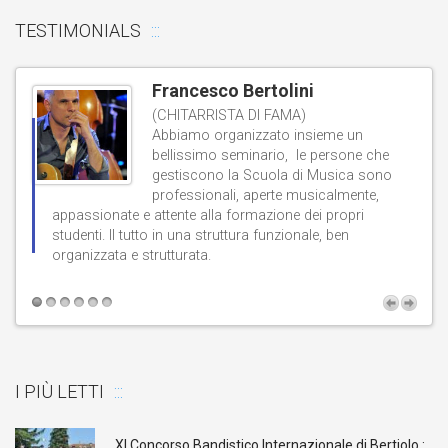
TESTIMONIALS
Francesco Bertolini
(CHITARRISTA DI FAMA)
Abbiamo organizzato insieme un
bellissimo seminario, le persone che
gestiscono la Scuola di Musica sono
professionali, aperte musicalmente,
d
appassionate e attente alla formazione dei propri
studenti. Il tutto in una struttura funzionale, ben
b
organizzata e strutturata.
t
I PIÙ LETTI
XI Concorso Bandistico Internazionale di Bertiolo :