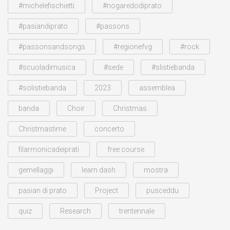
#michelefischietti
#nogaredodiprato
#pasiandiprato
#passons
#passonsandsongs
#regionefvg
#rock
#scuoladimusica
#sede
#slistiebanda
#solistiebanda
2023
assemblea
banda
Choir
Christmas
Christmastime
concerto
filarmonicadeiprati
free course
gemellaggi
learn dash
mostra
pasian di prato
Project
pusceddu
quiz
Research
trentennale