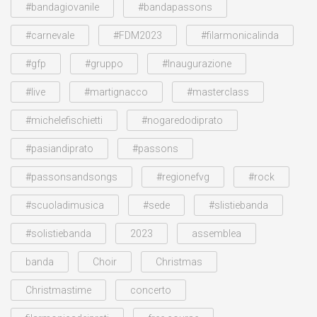
#bandagiovanile
#bandapassons
#carnevale
#FDM2023
#filarmonicalinda
#gfp
#gruppo
#Inaugurazione
#live
#martignacco
#masterclass
#michelefischietti
#nogaredodiprato
#pasiandiprato
#passons
#passonsandsongs
#regionefvg
#rock
#scuoladimusica
#sede
#slistiebanda
#solistiebanda
2023
assemblea
banda
Choir
Christmas
Christmastime
concerto