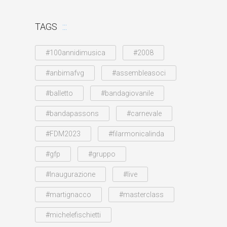
TAGS
#100annidimusica
#2008
#anbimafvg
#assembleasoci
#balletto
#bandagiovanile
#bandapassons
#carnevale
#FDM2023
#filarmonicalinda
#gfp
#gruppo
#Inaugurazione
#live
#martignacco
#masterclass
#michelefischietti