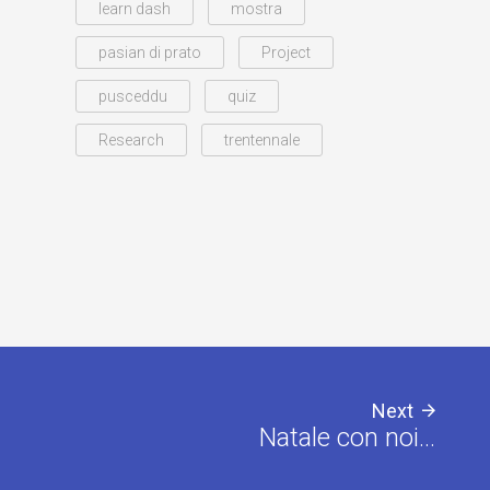
learn dash
mostra
pasian di prato
Project
pusceddu
quiz
Research
trentennale
Next
Natale con noi…