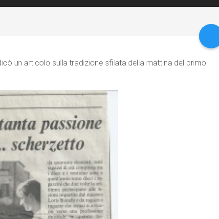
 un articolo sulla tradizione sfilata della mattina del primo
Elisa Mic
(GIORNALIST
PRESENTATRI
TV)
Lavorare assi
Gruppo Folklor
Passons è stata un’esperienza posit
percorso professionalmente stimola