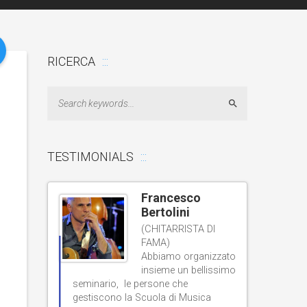
RICERCA
Search
TESTIMONIALS
hellut
Francesco
Bertolini
A E
CE RADIO
(CHITARRISTA DI
FAMA)
eme al
Abbiamo organizzato
istico di
insieme un bellissimo
livello e un’or
iva e un
seminario, le persone che
gestiscono la Scuola di Musica
grandissima ap
nte.