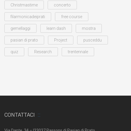
Christmastime
concerto
filarmonicadeiprati
free course
gemellaggi
learn dash
mostra
pasian di prato
Project
pusceddu
quiz
Research
trentennale
CONTATTACI
Via Dante, 34 – I33037 Passons di Pasian di Prato