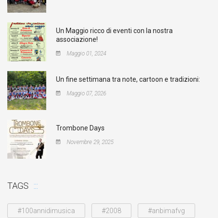
Un Maggio ricco di eventi con la nostra
associazione!
Maggio 01, 2024
Un fine settimana tra note, cartoon e tradizioni:
Maggio 07, 2026
Trombone Days
Novembre 29, 2025
TAGS
#100annidimusica
#2008
#anbimafvg