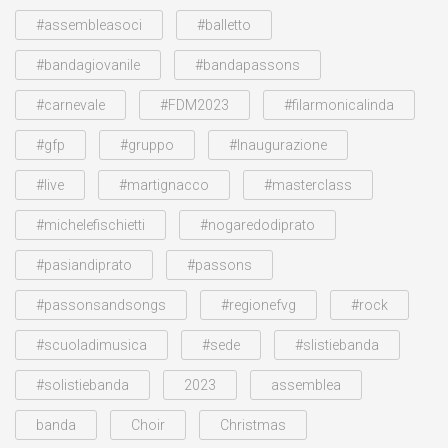
#assembleasoci
#balletto
#bandagiovanile
#bandapassons
#carnevale
#FDM2023
#filarmonicalinda
#gfp
#gruppo
#Inaugurazione
#live
#martignacco
#masterclass
#michelefischietti
#nogaredodiprato
#pasiandiprato
#passons
#passonsandsongs
#regionefvg
#rock
#scuoladimusica
#sede
#slistiebanda
#solistiebanda
2023
assemblea
banda
Choir
Christmas