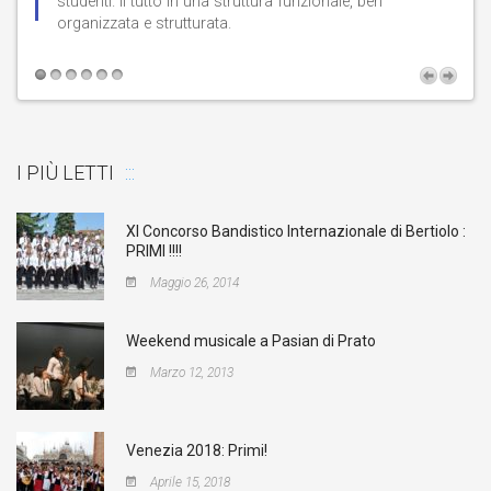
studenti. Il tutto in una struttura funzionale, ben
b
organizzata e strutturata.
t
I PIÙ LETTI
XI Concorso Bandistico Internazionale di Bertiolo :
PRIMI !!!!
Maggio 26, 2014
Weekend musicale a Pasian di Prato
Marzo 12, 2013
Venezia 2018: Primi!
Aprile 15, 2018