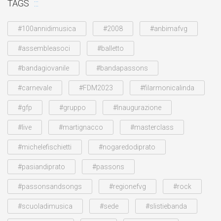
TAGS
#100annidimusica
#2008
#anbimafvg
#assembleasoci
#balletto
#bandagiovanile
#bandapassons
#carnevale
#FDM2023
#filarmonicalinda
#gfp
#gruppo
#Inaugurazione
#live
#martignacco
#masterclass
#michelefischietti
#nogaredodiprato
#pasiandiprato
#passons
#passonsandsongs
#regionefvg
#rock
#scuoladimusica
#sede
#slistiebanda