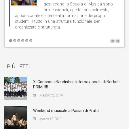
gestiscono la Scuola di Musica sono
professionali, aperte musicalmente,
d
appassionate e attente alla formazione dei propri
studenti. Il tutto in una struttura funzionale, ben
b
organizzata e strutturata.
t
I PIÙ LETTI
XI Concorso Bandistico Internazionale di Bertiolo :
PRIMI !!!!
Maggio 26, 2014
Weekend musicale a Pasian di Prato
Marzo 12, 2013