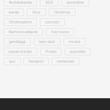
#solistiebanda
2023
assemblea
banda
Choir
Christmas
Christmastime
concerto
filarmonicadeiprati
free course
gemellaggi
learn dash
mostra
pasian di prato
Project
pusceddu
quiz
Research
trentennale