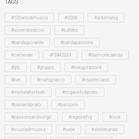
TAGS
#100annidimusica
#2008
#anbimafvg
#assembleasoci
#balletto
#bandagiovanile
#bandapassons
#carnevale
#FDM2023
#filarmonicalinda
#gfp
#gruppo
#Inaugurazione
#live
#martignacco
#masterclass
#michelefischietti
#nogaredodiprato
#pasiandiprato
#passons
#passonsandsongs
#regionefvg
#rock
#scuoladimusica
#sede
#slistiebanda