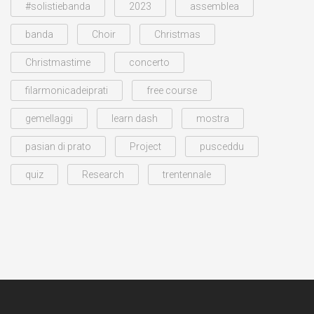
#solistiebanda
2023
assemblea
banda
Choir
Christmas
Christmastime
concerto
filarmonicadeiprati
free course
gemellaggi
learn dash
mostra
pasian di prato
Project
pusceddu
quiz
Research
trentennale