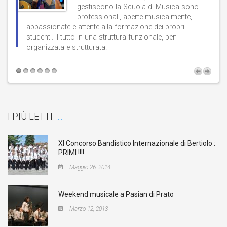
gestiscono la Scuola di Musica sono
professionali, aperte musicalmente,
d
appassionate e attente alla formazione dei propri
studenti. Il tutto in una struttura funzionale, ben
b
organizzata e strutturata.
t
I PIÙ LETTI
XI Concorso Bandistico Internazionale di Bertiolo :
PRIMI !!!!
Maggio 26, 2014
Weekend musicale a Pasian di Prato
Marzo 12, 2013