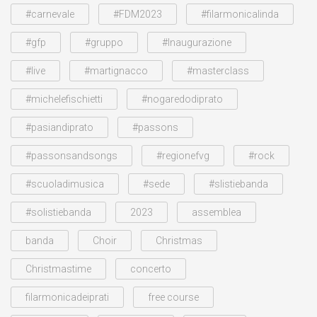
#carnevale
#FDM2023
#filarmonicalinda
#gfp
#gruppo
#Inaugurazione
#live
#martignacco
#masterclass
#michelefischietti
#nogaredodiprato
#pasiandiprato
#passons
#passonsandsongs
#regionefvg
#rock
#scuoladimusica
#sede
#slistiebanda
#solistiebanda
2023
assemblea
banda
Choir
Christmas
Christmastime
concerto
filarmonicadeiprati
free course