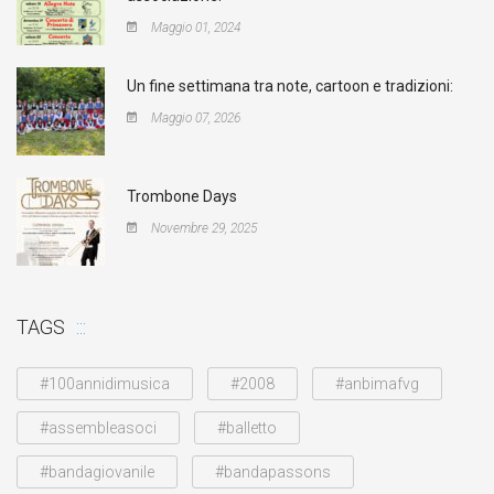
Maggio 01, 2024
Un fine settimana tra note, cartoon e tradizioni:
Maggio 07, 2026
Trombone Days
Novembre 29, 2025
TAGS
#100annidimusica
#2008
#anbimafvg
#assembleasoci
#balletto
#bandagiovanile
#bandapassons