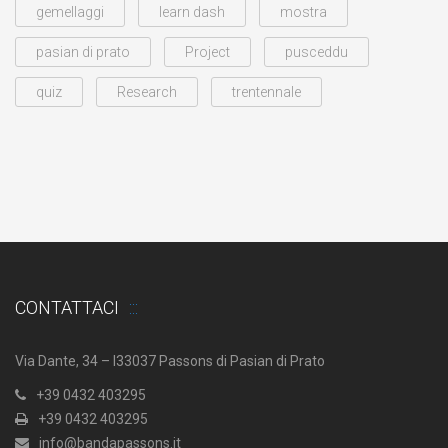
gemellaggi
learn dash
mostra
pasian di prato
Project
pusceddu
quiz
Research
trentennale
CONTATTACI
Via Dante, 34 – I33037 Passons di Pasian di Prato
+39 0432 403295
+39 0432 403295
info@bandapassons.it