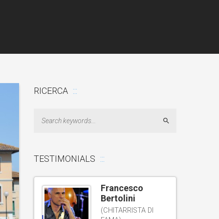
RICERCA
Search
TESTIMONIALS
hellut
Francesco
Bertolini
A E
CE RADIO
(CHITARRISTA DI