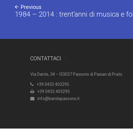
Previous
1984 – 2014 : trent’anni di musica e fo
CONTATTACI
Via Dante, 34 – I33037 Passons di Pasian di Prato
+39 0432 403295
+39 0432 403295
info@bandapassons.it