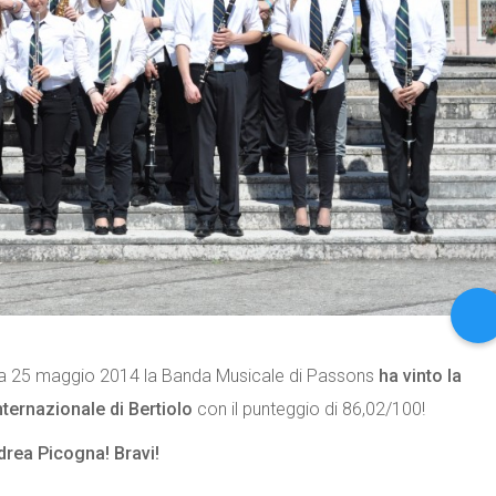
Lavorare assi
Gruppo Folklor
Passons è stata un’esperienza posit
percorso professionalmente stimola
a 25 maggio 2014 la Banda Musicale di Passons
ha vinto la
ternazionale di Bertiolo
con il punteggio di 86,02/100!
ndrea Picogna! Bravi!