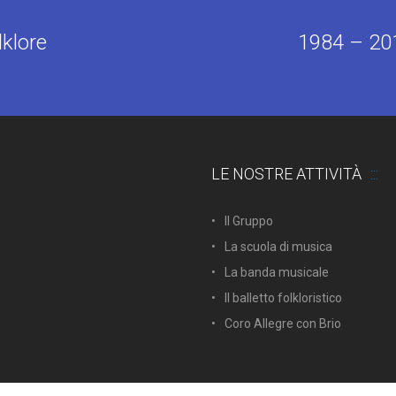
lklore
1984 – 201
LE NOSTRE ATTIVITÀ
Il Gruppo
La scuola di musica
La banda musicale
Il balletto folkloristico
Coro Allegre con Brio