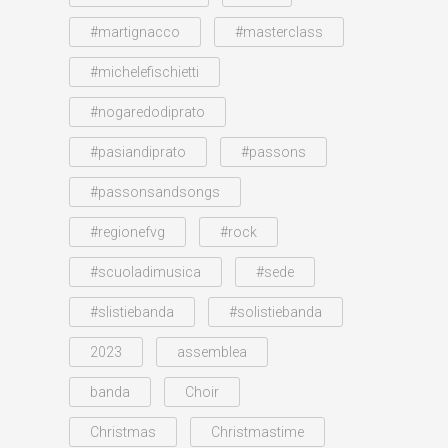
#martignacco
#masterclass
#michelefischietti
#nogaredodiprato
#pasiandiprato
#passons
#passonsandsongs
#regionefvg
#rock
#scuoladimusica
#sede
#slistiebanda
#solistiebanda
2023
assemblea
banda
Choir
Christmas
Christmastime