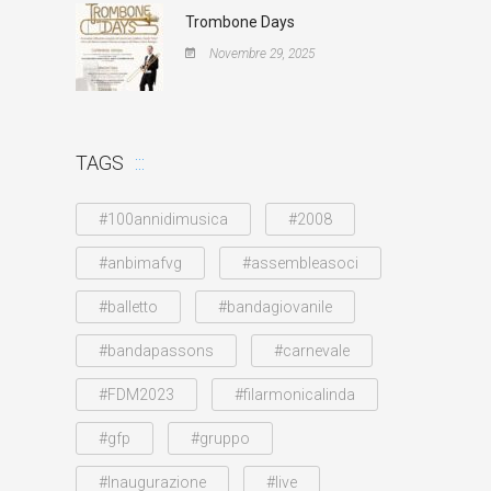
Trombone Days
Novembre 29, 2025
TAGS
#100annidimusica
#2008
#anbimafvg
#assembleasoci
#balletto
#bandagiovanile
#bandapassons
#carnevale
#FDM2023
#filarmonicalinda
#gfp
#gruppo
#Inaugurazione
#live