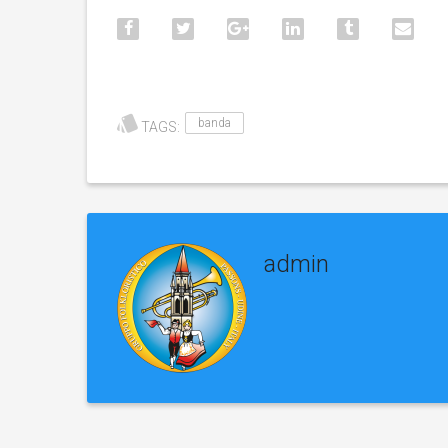
banda
TAGS:
admin