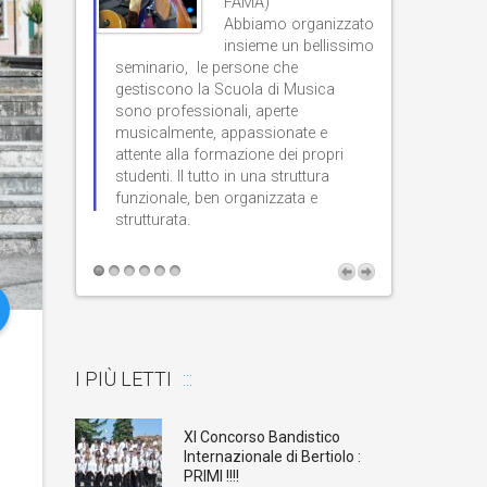
FAMA)
eme al
Abbiamo organizzato
istico di
insieme un bellissimo
livello e un’or
iva e un
seminario, le persone che
gestiscono la Scuola di Musica
grandissima ap
nte.
sono professionali, aperte
classica a quel
musicalmente, appassionate e
risiede in una 
attente alla formazione dei propri
con grande arm
studenti. Il tutto in una struttura
di studio e di
funzionale, ben organizzata e
strutturata.
moderna.
I PIÙ LETTI
XI Concorso Bandistico
Internazionale di Bertiolo :
PRIMI !!!!