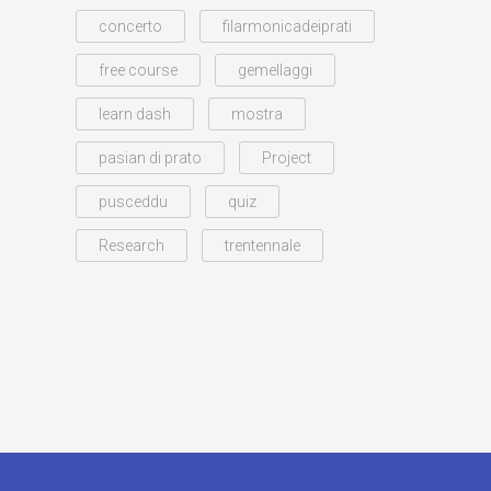
concerto
filarmonicadeiprati
free course
gemellaggi
learn dash
mostra
pasian di prato
Project
pusceddu
quiz
Research
trentennale