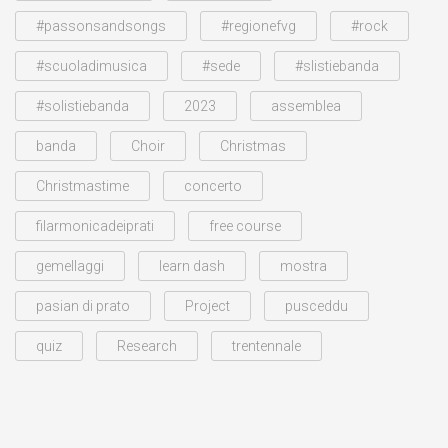
#passonsandsongs
#regionefvg
#rock
#scuoladimusica
#sede
#slistiebanda
#solistiebanda
2023
assemblea
banda
Choir
Christmas
Christmastime
concerto
filarmonicadeiprati
free course
gemellaggi
learn dash
mostra
pasian di prato
Project
pusceddu
quiz
Research
trentennale