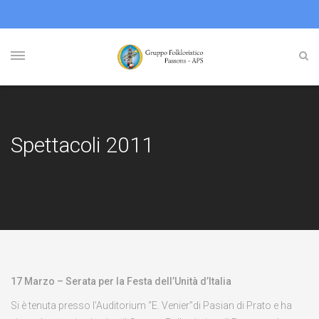
Spettacoli 2011
17 Marzo – Serata per la Festa dell’Unità d’Italia
Si è tenuta presso l’Auditorium “E. Venier”di Pasian di Prato e ha