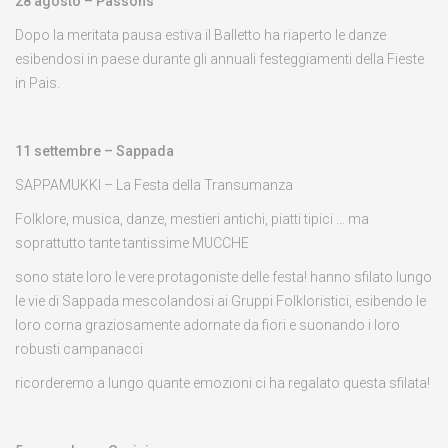
28 agosto – Passons
Dopo la meritata pausa estiva il Balletto ha riaperto le danze
esibendosi in paese durante gli annuali festeggiamenti della Fieste
in Pais.
11 settembre – Sappada
SAPPAMUKKI – La Festa della Transumanza
Folklore, musica, danze, mestieri antichi, piatti tipici … ma
soprattutto tante tantissime MUCCHE
sono state loro le vere protagoniste delle festa! hanno sfilato lungo
le vie di Sappada mescolandosi ai Gruppi Folkloristici, esibendo le
loro corna graziosamente adornate da fiori e suonando i loro
robusti campanacci
ricorderemo a lungo quante emozioni ci ha regalato questa sfilata!