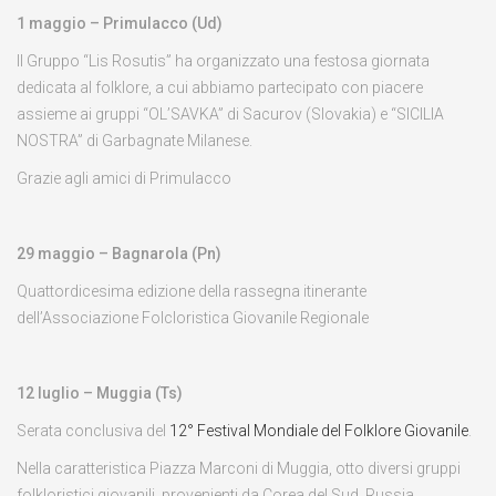
1 maggio – Primulacco (Ud)
Il Gruppo “Lis Rosutis” ha organizzato una festosa giornata
dedicata al folklore, a cui abbiamo partecipato con piacere
assieme ai gruppi “OL’SAVKA” di Sacurov (Slovakia) e “SICILIA
NOSTRA” di Garbagnate Milanese.
Grazie agli amici di Primulacco
29 maggio – Bagnarola (Pn)
Quattordicesima edizione della rassegna itinerante
dell’Associazione Folcloristica Giovanile Regionale
12 luglio – Muggia (Ts)
Serata conclusiva del
12° Festival Mondiale del Folklore Giovanile
.
Nella caratteristica Piazza Marconi di Muggia, otto diversi gruppi
folkloristici giovanili, provenienti da Corea del Sud, Russia,