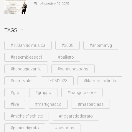
Novembre 29, 2025
TAGS
#100annidimusica
#2008
#anbimafvg
#assembleasoci
#balletto
#bandagiovanile
#bandapassons
#carnevale
#FDM2023
#filarmonicalinda
#gfp
#gruppo
#Inaugurazione
#live
#martignacco
#masterclass
#michelefischietti
#nogaredodiprato
#pasiandiprato
#passons