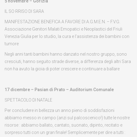
5 novembre – Gorizia
IL SO
RRISO DI SARA
MANIFESTAZIONE BENEFICA A FAVORE DI A.G.M.E.N. – F.V.G.
Associazione Genitori Malati Emopatici e Neoplastici del Friuli
Venezia Giulia per lo studio, la cura e l’assistenza dei bambini con
tumore
Negli anni tanti bambini hanno danzato nel nostro gruppo, sono
cresciuti, hanno seguito strade diverse, a differenza degli altri Sara
non ha avuto la gioia di poter crescere e continuare a ballare
17 dicembre – Pasian di Prato – Auditorium Comunale
SPETTACOLO DI NATALE
Per concludere in bellezza un anno pieno di soddisfazioni
abbiamo messo in campo (anzi sul palcoscenico!) tutte le nostre
risorse : abbiamo ballato, cantato, suonato, dipinto, recitato e
sorpreso tutti con un gran finale! Semplicemente per dire a tutti :