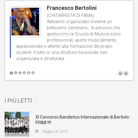
Francesco Bertolini
(CHITARRISTA DI FAMA)
Abbiamo organizzato insieme un
bellissimo seminario, le persone che
gestiscono la Scuola di Musica sono
professionali, aperte musicalmente,
d
appassionate e attente alla formazione dei propri
studenti. Il tutto in una struttura funzionale, ben
b
organizzata e strutturata.
t
I PIÙ LETTI
XI Concorso Bandistico Internazionale di Bertiolo :
PRIMI !!!!
Maggio 26, 2014