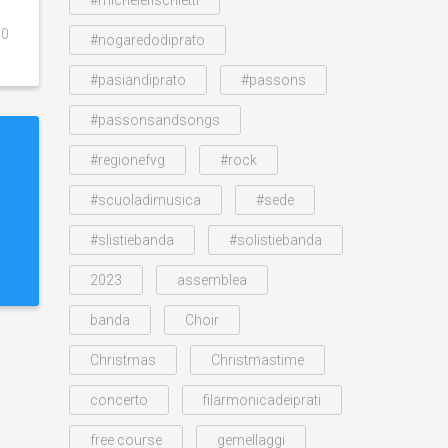
0
#nogaredodiprato
#pasiandiprato
#passons
#passonsandsongs
#regionefvg
#rock
#scuoladimusica
#sede
#slistiebanda
#solistiebanda
2023
assemblea
banda
Choir
Christmas
Christmastime
concerto
filarmonicadeiprati
free course
gemellaggi