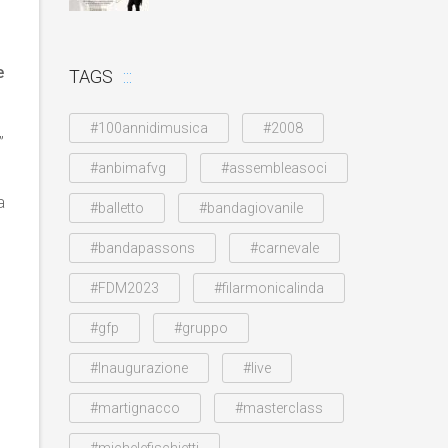
e
TAGS
#100annidimusica
#2008
”
#anbimafvg
#assembleasoci
a
#balletto
#bandagiovanile
#bandapassons
#carnevale
#FDM2023
#filarmonicalinda
#gfp
#gruppo
#Inaugurazione
#live
#martignacco
#masterclass
#michelefischietti