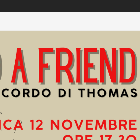
Elisa Mic
(GIORNALIST
PRESENTATRI
TV)
Lavorare assi
Gruppo Folklor
Passons è stata un’esperienza posit