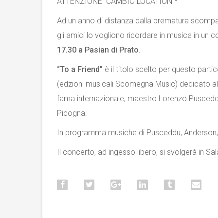
ATTENZIONE CAMBIO LOCATION *
Ad un anno di distanza dalla prematura scomp
gli amici lo vogliono ricordare in musica in u
17.30 a Pasian di Prato
.
“To a Friend”
è il titolo scelto per questo part
(edzioni musicali Scomegna Music) dedicato a
fama internazionale, maestro Lorenzo Pusceddu,
Picogna.
In programma musiche di Pusceddu, Anderson, Rav
Il concerto, ad ingesso libero, si svolgerà in S