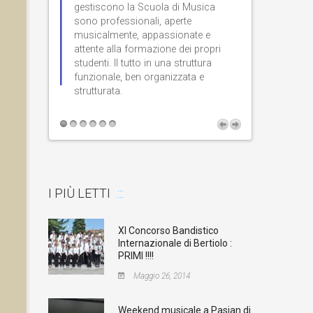
gestiscono la Scuola di Musica
grandissima ap
nte.
sono professionali, aperte
classica a quel
musicalmente, appassionate e
risiede in una 
attente alla formazione dei propri
con grande arm
studenti. Il tutto in una struttura
di studio e di
funzionale, ben organizzata e
strutturata.
moderna.
I PIÙ LETTI
XI Concorso Bandistico
Internazionale di Bertiolo :
PRIMI !!!!
Maggio 26, 2014
Weekend musicale a Pasian di