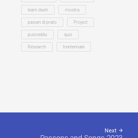
learn dash
mostra
pasian di prato
Project
pusceddu
quiz
Research
trentennale
Next
Passons and Songs 2023