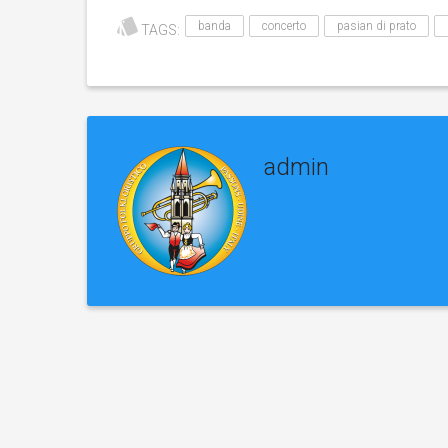
banda
concerto
pasian di prato
TAGS:
admin