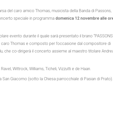
arsa del caro amico Thomas, musicista della Banda di Passons,
n concerto speciale in programma
domenica 12 novembre alle or
icolare evento durante il quale sarà presentato il brano “PASSONS
l caro Thomas e composto per l’occasione dal compositore di
 che co-dirigerà il concerto assieme al maestro titolare Andre
el, Wittrock, Williams, Ticheli, Vizzutti e de Haan.
ala San Giacomo (sotto la Chiesa parrocchiale di Pasian di Prato).