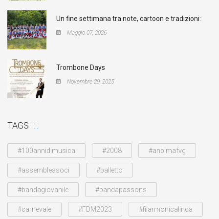
Un fine settimana tra note, cartoon e tradizioni:
Maggio 07, 2026
Trombone Days
Novembre 29, 2025
TAGS
#100annidimusica
#2008
#anbimafvg
#assembleasoci
#balletto
#bandagiovanile
#bandapassons
#carnevale
#FDM2023
#filarmonicalinda