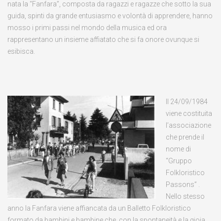
nata la “Fanfara”, composta da ragazzi e ragazze che sotto la sua
guida, spinti da grande entusiasmo e volontà di apprendere, hanno
mosso i primi passi nel mondo della musica ed ora
rappresentano un insieme affiatato che si fa onore ovunque si
esibisca.
Il 24/09/1984
viene costituita
l’associazione
che prende il
nome di
“Gruppo
Folkloristico
Passons” .
Nello stesso
anno la Fanfara viene affiancata da un Balletto Folkloristico
formato da bambini e bambine che, con la spontaneità e la gioia