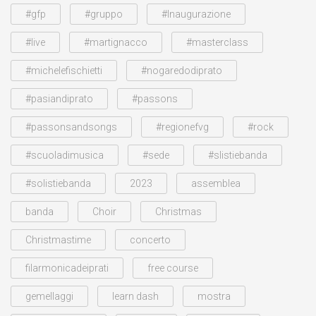
#gfp
#gruppo
#Inaugurazione
#live
#martignacco
#masterclass
#michelefischietti
#nogaredodiprato
#pasiandiprato
#passons
#passonsandsongs
#regionefvg
#rock
#scuoladimusica
#sede
#slistiebanda
#solistiebanda
2023
assemblea
banda
Choir
Christmas
Christmastime
concerto
filarmonicadeiprati
free course
gemellaggi
learn dash
mostra