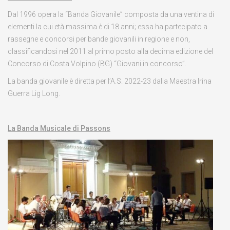
Dal 1996 opera la “Banda Giovanile” composta da una ventina di
elementi la cui età massima è di 18 anni; essa ha partecipato a
rassegne e concorsi per bande giovanili in regione e non,
classificandosi nel 2011 al primo posto alla decima edizione del
Concorso di Costa Volpino (BG) “Giovani in concorso”.
La banda giovanile è diretta per l’A.S. 2022-23 dalla Maestra Irina
Guerra Lig Long.
La Banda Musicale di Passons