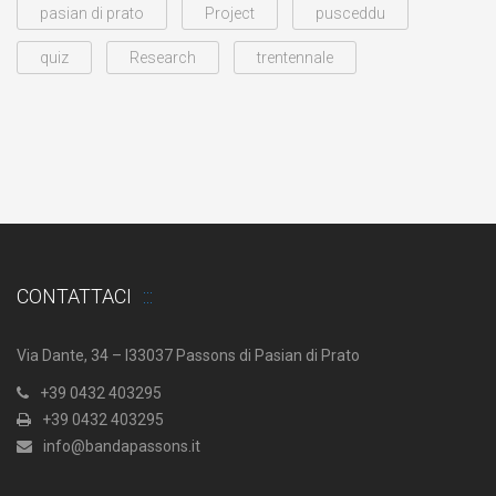
pasian di prato
Project
pusceddu
quiz
Research
trentennale
CONTATTACI
Via Dante, 34 – I33037 Passons di Pasian di Prato
+39 0432 403295
+39 0432 403295
info@bandapassons.it