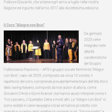
Folklore Giovanile, che si tiene ogni anno a luglio nella nostra
Regione ed è giunto nell’anno 2017 alla diciottesima edizione.
Il Coro “Allegre con Brio”
Da gennaio
2023 viene
integrato nelle
attività
caratteristiche
del Gruppo
Folkloristico Passons – APS il gruppo vocale femminile “Allegre
con Brio”, nato nel 2009, composto da circa 10 coriste. Il
repertorio del coro comprende prevalentemente brani dell’età d’oro
dello swing italiano, composti da noti autori di allora, come
Giovanni D’Anzi e Gorni Kramer che hanno avuto interpreti come il
Trio Lescano, il Quartetto Cetra e molti altri. Le “Allegre con Brio” si
sono esibite in varie rassegne corali ed hanno prodotto con
grande successo degli spettacoli originali quali ​ “Girogirosello” e