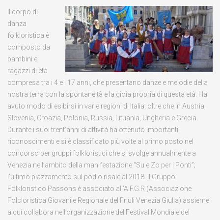
Il corpo di
danza
folkloristica è
composto da
bambini e
ragazzi di età
compresa tra i 4 e i 17 anni, che presentano danze e melodie della
nostra terra con la spontaneità e la gioia propria di questa età. Ha
avuto modo di esibirsi in varie regioni di Italia, oltre che in Austria,
Slovenia, Croazia, Polonia, Russia, Lituania, Ungheria e Grecia.
Durante i suoi trent’anni di attività ha ottenuto importanti
riconoscimenti e si è classificato più volte al primo posto nel
concorso per gruppi folkloristici che si svolge annualmente a
Venezia nell’ambito della manifestazione “Su e Zo per i Ponti”;
l’ultimo piazzamento sul podio risale al 2018. Il Gruppo
Folkloristico Passons è associato all’A.F.G.R (Associazione
Folcloristica Giovanile Regionale del Friuli Venezia Giulia) assieme
a cui collabora nell’organizzazione del Festival Mondiale del