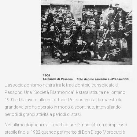
L’associazionismo rientra tra le tradizioni più consolidate di
Passons. Una “Società Filarmonica” è stata istituita nel lontano
1901 ed ha avuto alterne fortune. Pur sostenuta da maestri di
grande valore ha operato in modo discontinuo, intervallando
periodi di grandi attività a periodi di stasi.
Nell’ultimo dopoguerra, in particolare, è mancato un complesso
stabile fino al 1982 quando per merito di Don Diego Morocutti è