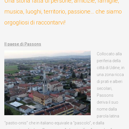
Una storia fatta di persone, amicizie, famiglie,
musica, luoghi, territorio, passione… che siamo
orgogliosi di raccontarvi!
Il paese di Passons
Collocato alla
periferia della
città di Udine, in
una zona ricca
di prati e alberi
secolari,
Passons
deriva il suo
nome dalla
parola latina
“pastio-onis” che in italiano equivale a “pascolo”, e dalla