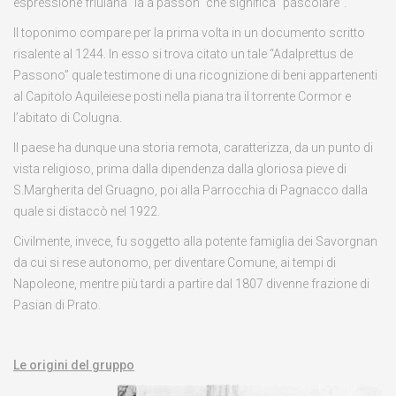
espressione friulana “la a passon” che significa “pascolare”.
Il toponimo compare per la prima volta in un documento scritto
risalente al 1244. In esso si trova citato un tale “Adalprettus de
Passono” quale testimone di una ricognizione di beni appartenenti
al Capitolo Aquileiese posti nella piana tra il torrente Cormor e
l’abitato di Colugna.
Il paese ha dunque una storia remota, caratterizza, da un punto di
vista religioso, prima dalla dipendenza dalla gloriosa pieve di
S.Margherita del Gruagno, poi alla Parrocchia di Pagnacco dalla
quale si distaccò nel 1922.
Civilmente, invece, fu soggetto alla potente famiglia dei Savorgnan
da cui si rese autonomo, per diventare Comune, ai tempi di
Napoleone, mentre più tardi a partire dal 1807 divenne frazione di
Pasian di Prato.
Le origini del gruppo