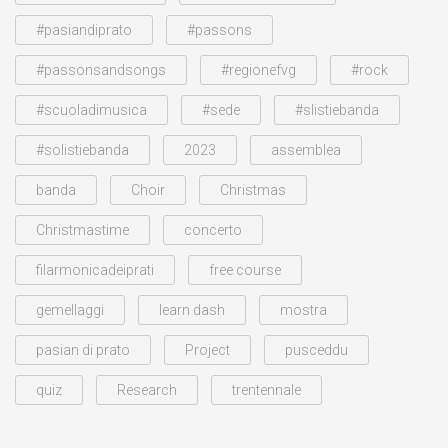
#pasiandiprato
#passons
#passonsandsongs
#regionefvg
#rock
#scuoladimusica
#sede
#slistiebanda
#solistiebanda
2023
assemblea
banda
Choir
Christmas
Christmastime
concerto
filarmonicadeiprati
free course
gemellaggi
learn dash
mostra
pasian di prato
Project
pusceddu
quiz
Research
trentennale