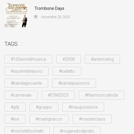
Trombone Days
Novembre 29, 2025
TAGS
#100annidimusica
#2008
#anbimafvg
#assembleasoci
#balletto
#bandagiovanile
#bandapassons
#carnevale
#FDM2023
#filarmonicalinda
#gfp
#gruppo
#Inaugurazione
#live
#martignacco
#masterclass
#michelefischietti
#nogaredodiprato