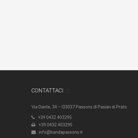
CONTATTACI
Via Dante, 34 – I33037 Passons di Pasian di Prato
+39 0432 403295
+39 0432 403295
info@bandapassons.it