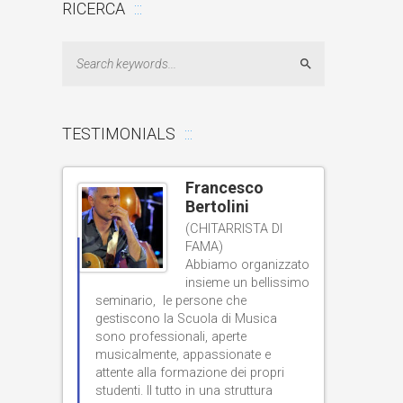
RICERCA
Search
TESTIMONIALS
hellut
Francesco
Bertolini
A E
CE RADIO
(CHITARRISTA DI
FAMA)
eme al
Abbiamo organizzato
istico di
insieme un bellissimo
livello e un’or
iva e un
seminario, le persone che
gestiscono la Scuola di Musica
grandissima ap
nte.
sono professionali, aperte
classica a quel
musicalmente, appassionate e
risiede in una 
attente alla formazione dei propri
con grande arm
studenti. Il tutto in una struttura