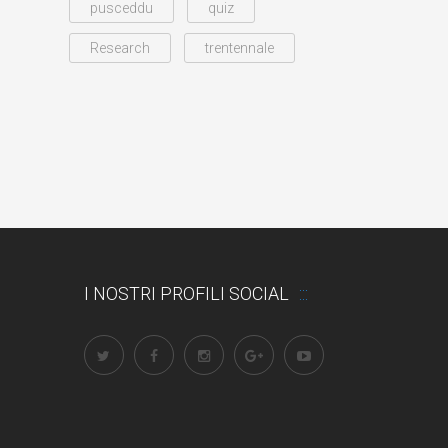
pusceddu
quiz
Research
trentennale
I NOSTRI PROFILI SOCIAL