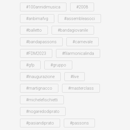
#100annidimusica
#2008
#anbimafvg
#assembleasoci
#balletto
#bandagiovanile
#bandapassons
#carnevale
#FDM2023
#filarmonicalinda
#gfp
#gruppo
#Inaugurazione
#live
#martignacco
#masterclass
#michelefischietti
#nogaredodiprato
#pasiandiprato
#passons