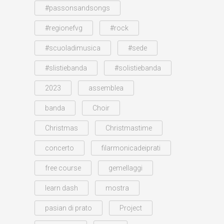
#passonsandsongs
#regionefvg
#rock
#scuoladimusica
#sede
#slistiebanda
#solistiebanda
2023
assemblea
banda
Choir
Christmas
Christmastime
concerto
filarmonicadeiprati
free course
gemellaggi
learn dash
mostra
pasian di prato
Project