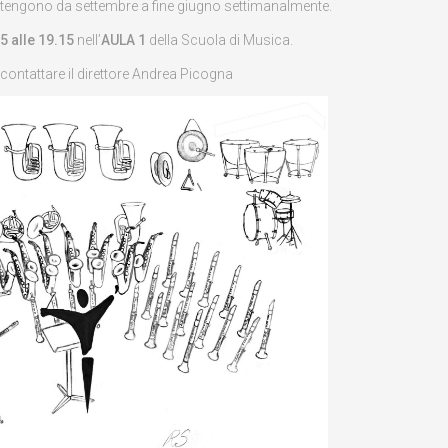
i tengono da settembre a fine giugno settimanalmente.
5 alle 19.15
nell’
AULA 1
della Scuola di Musica.
contattare il direttore Andrea Picogna
Elisa Mic
(GIORNALIST
PRESENTATRI
TV)
Lavorare assi
Gruppo Folklor
Passons è stata un’esperienza posit
percorso professionalmente stimola