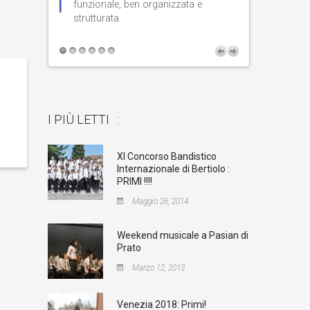
di studio e di
funzionale, ben organizzata e
strutturata.
moderna.
I PIÙ LETTI
XI Concorso Bandistico
Internazionale di Bertiolo :
PRIMI !!!!
Maggio 26, 2014
Weekend musicale a Pasian di
Prato
Marzo 12, 2013
Venezia 2018: Primi!