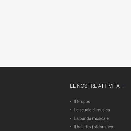
LE NOSTRE ATTIVITÀ
Il Gruppo
La scuola di musica
La banda musicale
Il balletto folkloristico