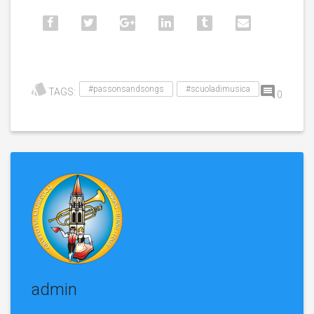
#passonsandsongs
#scuoladimusica
TAGS:
0
admin