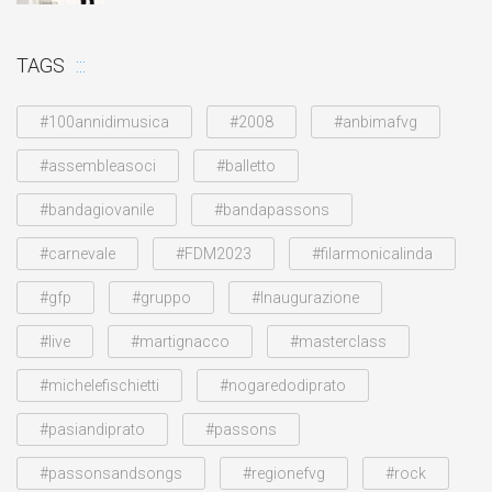
TAGS
#100annidimusica
#2008
#anbimafvg
#assembleasoci
#balletto
#bandagiovanile
#bandapassons
#carnevale
#FDM2023
#filarmonicalinda
#gfp
#gruppo
#Inaugurazione
#live
#martignacco
#masterclass
#michelefischietti
#nogaredodiprato
#pasiandiprato
#passons
#passonsandsongs
#regionefvg
#rock