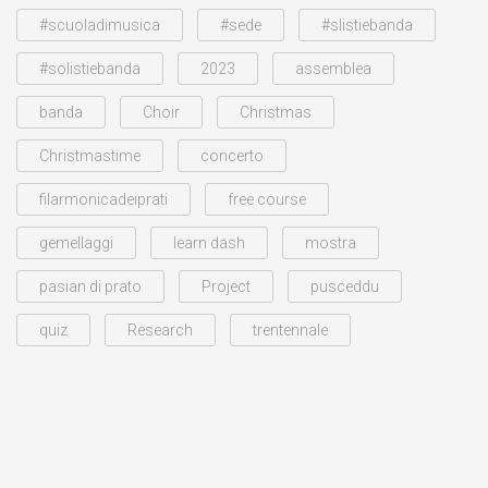
#scuoladimusica
#sede
#slistiebanda
#solistiebanda
2023
assemblea
banda
Choir
Christmas
Christmastime
concerto
filarmonicadeiprati
free course
gemellaggi
learn dash
mostra
pasian di prato
Project
pusceddu
quiz
Research
trentennale