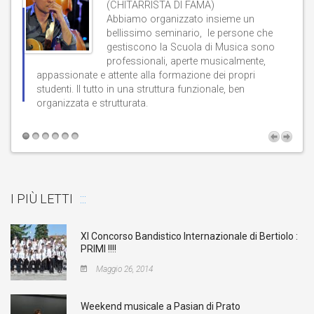
(CHITARRISTA DI FAMA)
Abbiamo organizzato insieme un
bellissimo seminario, le persone che
gestiscono la Scuola di Musica sono
professionali, aperte musicalmente,
d
appassionate e attente alla formazione dei propri
studenti. Il tutto in una struttura funzionale, ben
b
organizzata e strutturata.
t
I PIÙ LETTI
XI Concorso Bandistico Internazionale di Bertiolo :
PRIMI !!!!
Maggio 26, 2014
Weekend musicale a Pasian di Prato