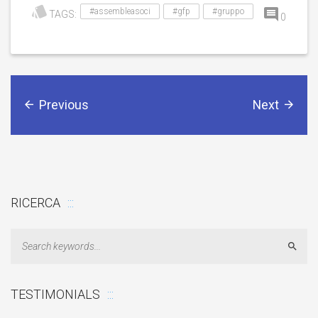
#assembleasoci
#gfp
#gruppo
TAGS:
0
Previous
Next
RICERCA
Sear
TESTIMONIALS