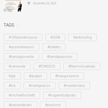
Novembre 29, 2025
TAGS
#100annidimusica
#2008
#anbimafvg
#assembleasoci
#balletto
#bandagiovanile
#bandapassons
#carnevale
#FDM2023
#filarmonicalinda
#gfp
#gruppo
#Inaugurazione
#live
#martignacco
#masterclass
#michelefischietti
#nogaredodiprato
#pasiandiprato
#passons