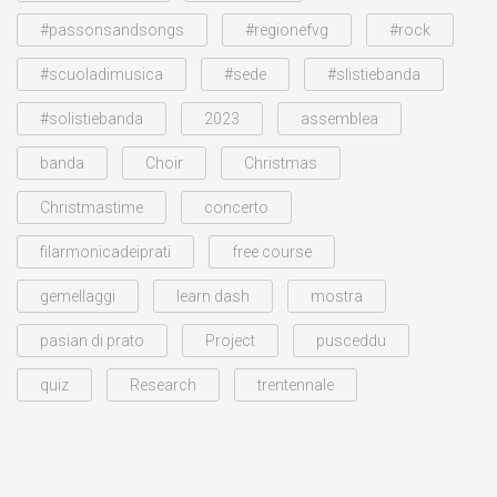
#passonsandsongs
#regionefvg
#rock
#scuoladimusica
#sede
#slistiebanda
#solistiebanda
2023
assemblea
banda
Choir
Christmas
Christmastime
concerto
filarmonicadeiprati
free course
gemellaggi
learn dash
mostra
pasian di prato
Project
pusceddu
quiz
Research
trentennale