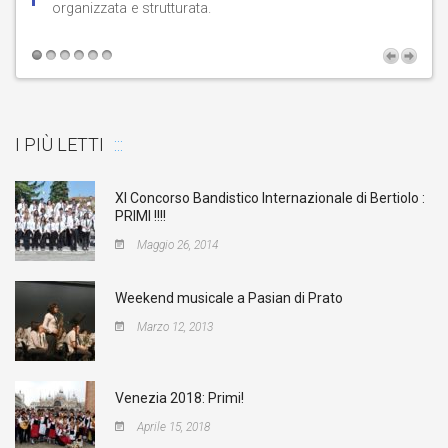
organizzata e strutturata.
t
I PIÙ LETTI
XI Concorso Bandistico Internazionale di Bertiolo :
PRIMI !!!!
Maggio 26, 2014
Weekend musicale a Pasian di Prato
Marzo 12, 2013
Venezia 2018: Primi!
Aprile 15, 2018