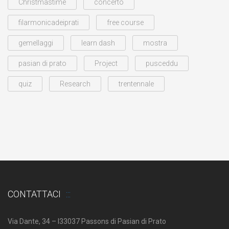
Christmastime
concerto
filarmonicadeiprati
free course
gemellaggi
learn dash
mostra
pasian di prato
Project
pusceddu
quiz
Research
trentennale
CONTATTACI
Via Dante, 34 – I33037 Passons di Pasian di Prato