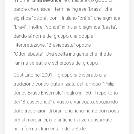
Il nome
“Brassevonde”
è un autentico gioco di
parole che unisce il termine inglese “brass”, che
significa “ottoni”, con il friulano “brâfs”, che significa
“bravi”. Inoltre, “vonde” in friulano significa “basta”,
dando al nome del gruppo una doppia
interpretazione: “Braviebasta” oppure
“Ottoniebasta”. Una scelta intrigante che riflette
l’anima versatile e scherzosa del gruppo.
Costituito nel 2001, il gruppo si è ispirato alla
tradizione consolidata iniziata dal famoso “Philip
Jones Brass Ensemble” negli anni ’50. Il repertorio
dei “Brassevonde” è vasto e variegato, spaziando
dalle trascrizioni di brani originariamente composti
per altri organici, alle antiche danze consacrate
nella forma strumentale della Suite.