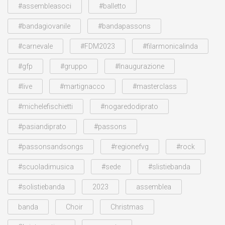
#assembleasoci
#balletto
#bandagiovanile
#bandapassons
#carnevale
#FDM2023
#filarmonicalinda
#gfp
#gruppo
#Inaugurazione
#live
#martignacco
#masterclass
#michelefischietti
#nogaredodiprato
#pasiandiprato
#passons
#passonsandsongs
#regionefvg
#rock
#scuoladimusica
#sede
#slistiebanda
#solistiebanda
2023
assemblea
banda
Choir
Christmas