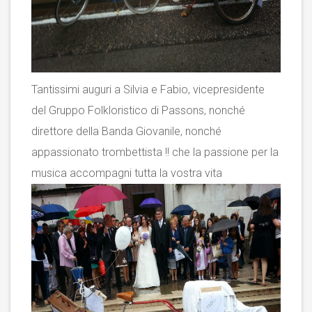
Tantissimi auguri a Silvia e Fabio, vicepresidente
del Gruppo Folkloristico di Passons, nonché
direttore della Banda Giovanile, nonché
appassionato trombettista !! che la passione per la
musica accompagni tutta la vostra vita