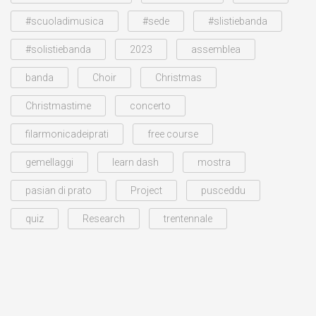
#scuoladimusica
#sede
#slistiebanda
#solistiebanda
2023
assemblea
banda
Choir
Christmas
Christmastime
concerto
filarmonicadeiprati
free course
gemellaggi
learn dash
mostra
pasian di prato
Project
pusceddu
quiz
Research
trentennale