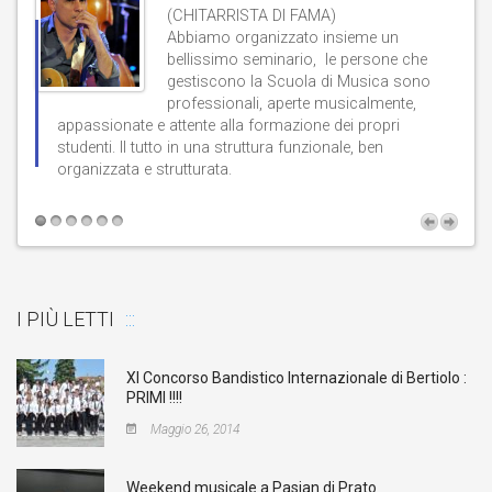
(CHITARRISTA DI FAMA)
Abbiamo organizzato insieme un
bellissimo seminario, le persone che
gestiscono la Scuola di Musica sono
professionali, aperte musicalmente,
d
appassionate e attente alla formazione dei propri
studenti. Il tutto in una struttura funzionale, ben
b
organizzata e strutturata.
t
I PIÙ LETTI
XI Concorso Bandistico Internazionale di Bertiolo :
PRIMI !!!!
Maggio 26, 2014
Weekend musicale a Pasian di Prato