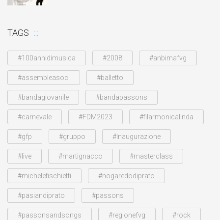
TAGS
#100annidimusica
#2008
#anbimafvg
#assembleasoci
#balletto
#bandagiovanile
#bandapassons
#carnevale
#FDM2023
#filarmonicalinda
#gfp
#gruppo
#Inaugurazione
#live
#martignacco
#masterclass
#michelefischietti
#nogaredodiprato
#pasiandiprato
#passons
#passonsandsongs
#regionefvg
#rock