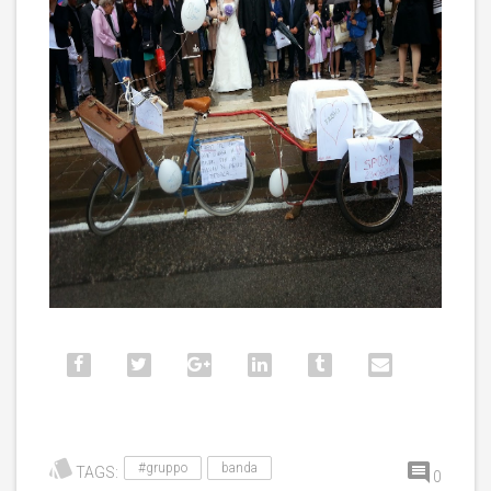
#gruppo
banda
TAGS:
0