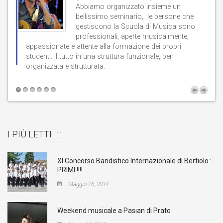
Abbiamo organizzato insieme un
bellissimo seminario, le persone che
gestiscono la Scuola di Musica sono
professionali, aperte musicalmente,
d
appassionate e attente alla formazione dei propri
studenti. Il tutto in una struttura funzionale, ben
b
organizzata e strutturata.
t
I PIÙ LETTI
XI Concorso Bandistico Internazionale di Bertiolo :
PRIMI !!!!
Maggio 26, 2014
Weekend musicale a Pasian di Prato