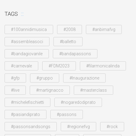
TAGS
#100annidimusica
#2008
#anbimafvg
#assembleasoci
#balletto
#bandagiovanile
#bandapassons
#carnevale
#FDM2023
#filarmonicalinda
#gfp
#gruppo
#Inaugurazione
#live
#martignacco
#masterclass
#michelefischietti
#nogaredodiprato
#pasiandiprato
#passons
#passonsandsongs
#regionefvg
#rock