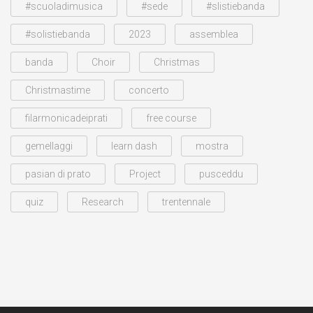
#scuoladimusica
#sede
#slistiebanda
#solistiebanda
2023
assemblea
banda
Choir
Christmas
Christmastime
concerto
filarmonicadeiprati
free course
gemellaggi
learn dash
mostra
pasian di prato
Project
pusceddu
quiz
Research
trentennale