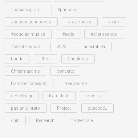
#pasiandiprato
#passons
#passonsandsongs
#regionefvg
#rock
#scuoladimusica
#sede
#slistiebanda
#solistiebanda
2023
assemblea
banda
Choir
Christmas
Christmastime
concerto
filarmonicadeiprati
free course
gemellaggi
learn dash
mostra
pasian di prato
Project
pusceddu
quiz
Research
trentennale