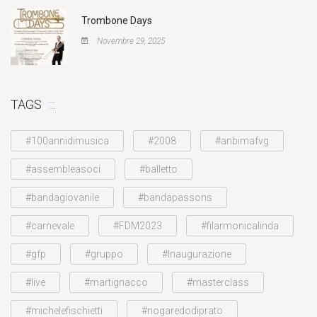
Trombone Days
Novembre 29, 2025
TAGS
#100annidimusica
#2008
#anbimafvg
#assembleasoci
#balletto
#bandagiovanile
#bandapassons
#carnevale
#FDM2023
#filarmonicalinda
#gfp
#gruppo
#Inaugurazione
#live
#martignacco
#masterclass
#michelefischietti
#nogaredodiprato