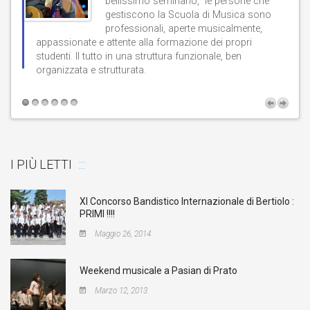
bellissimo seminario, le persone che
gestiscono la Scuola di Musica sono
professionali, aperte musicalmente,
d
appassionate e attente alla formazione dei propri
studenti. Il tutto in una struttura funzionale, ben
b
organizzata e strutturata.
t
I PIÙ LETTI
XI Concorso Bandistico Internazionale di Bertiolo :
PRIMI !!!!
Maggio 26, 2014
Weekend musicale a Pasian di Prato
Marzo 12, 2013