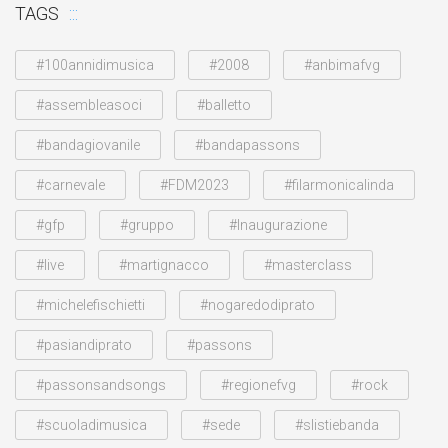
TAGS
#100annidimusica
#2008
#anbimafvg
#assembleasoci
#balletto
#bandagiovanile
#bandapassons
#carnevale
#FDM2023
#filarmonicalinda
#gfp
#gruppo
#Inaugurazione
#live
#martignacco
#masterclass
#michelefischietti
#nogaredodiprato
#pasiandiprato
#passons
#passonsandsongs
#regionefvg
#rock
#scuoladimusica
#sede
#slistiebanda