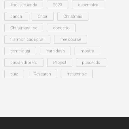
#solistiebanda
2023
assemblea
banda
Choir
Christmas
Christmastime
concerto
filarmonicadeiprati
free course
gemellaggi
learn dash
mostra
pasian di prato
Project
pusceddu
quiz
Research
trentennale