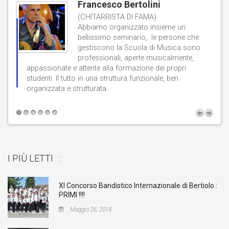
Francesco Bertolini
(CHITARRISTA DI FAMA)
Abbiamo organizzato insieme un
bellissimo seminario, le persone che
gestiscono la Scuola di Musica sono
professionali, aperte musicalmente,
d
appassionate e attente alla formazione dei propri
studenti. Il tutto in una struttura funzionale, ben
b
organizzata e strutturata.
t
I PIÙ LETTI
XI Concorso Bandistico Internazionale di Bertiolo :
PRIMI !!!!
Maggio 26, 2014