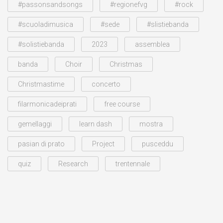
#passonsandsongs
#regionefvg
#rock
#scuoladimusica
#sede
#slistiebanda
#solistiebanda
2023
assemblea
banda
Choir
Christmas
Christmastime
concerto
filarmonicadeiprati
free course
gemellaggi
learn dash
mostra
pasian di prato
Project
pusceddu
quiz
Research
trentennale