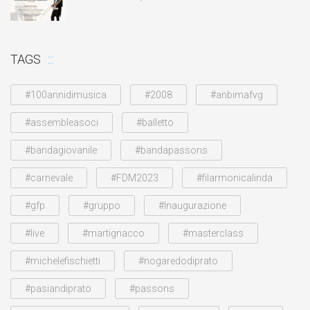
TAGS
#100annidimusica
#2008
#anbimafvg
#assembleasoci
#balletto
#bandagiovanile
#bandapassons
#carnevale
#FDM2023
#filarmonicalinda
#gfp
#gruppo
#Inaugurazione
#live
#martignacco
#masterclass
#michelefischietti
#nogaredodiprato
#pasiandiprato
#passons