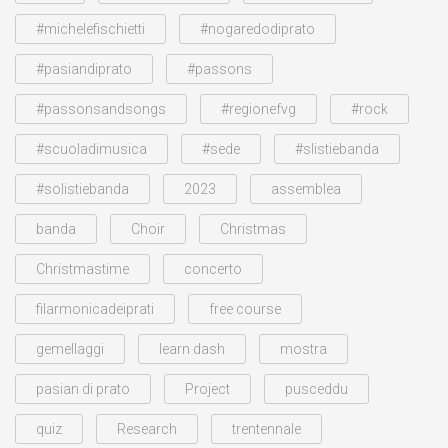
#michelefischietti
#nogaredodiprato
#pasiandiprato
#passons
#passonsandsongs
#regionefvg
#rock
#scuoladimusica
#sede
#slistiebanda
#solistiebanda
2023
assemblea
banda
Choir
Christmas
Christmastime
concerto
filarmonicadeiprati
free course
gemellaggi
learn dash
mostra
pasian di prato
Project
pusceddu
quiz
Research
trentennale