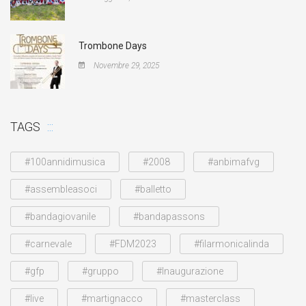
Trombone Days
Novembre 29, 2025
TAGS
#100annidimusica
#2008
#anbimafvg
#assembleasoci
#balletto
#bandagiovanile
#bandapassons
#carnevale
#FDM2023
#filarmonicalinda
#gfp
#gruppo
#Inaugurazione
#live
#martignacco
#masterclass