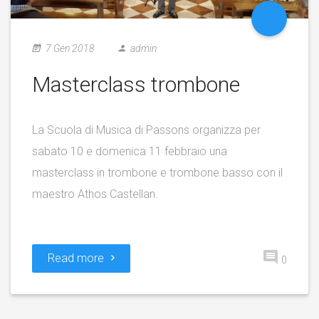
7 Gen 2018
admin
Masterclass trombone
La Scuola di Musica di Passons organizza per
sabato 10 e domenica 11 febbraio una
masterclass in trombone e trombone basso con il
maestro Athos Castellan.
Read more
0