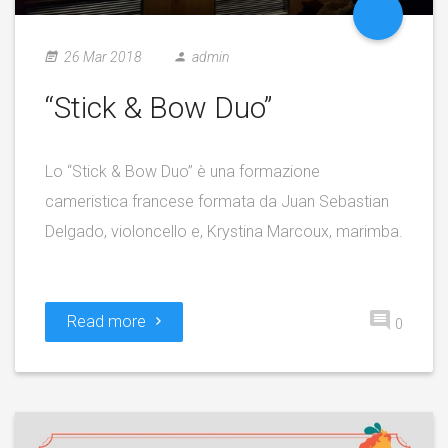
26 Mar 2018
admin
“Stick & Bow Duo”
Lo “Stick & Bow Duo” è una formazione
cameristica francese formata da Juan Sebastian
Delgado, violoncello e, Krystina Marcoux, marimba.
Read more
0