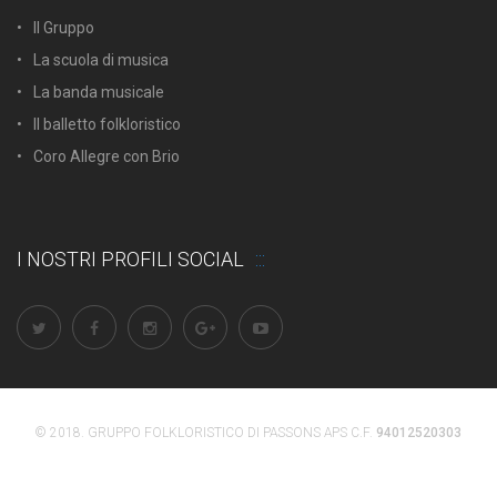
Il Gruppo
La scuola di musica
La banda musicale
Il balletto folkloristico
Coro Allegre con Brio
I NOSTRI PROFILI SOCIAL
© 2018. GRUPPO FOLKLORISTICO DI PASSONS APS C.F.
94012520303